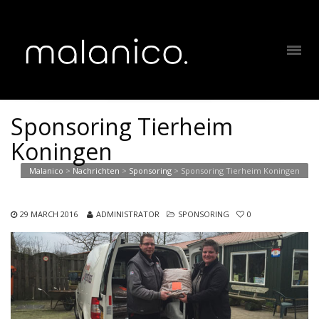
Sponsoring Tierheim
Koningen
Malanico
>
Nachrichten
>
Sponsoring
>
Sponsoring Tierheim Koningen
29 MARCH 2016
ADMINISTRATOR
SPONSORING
0