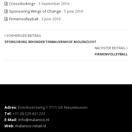
Crossdocking+
- 3 September 2016
Sponsoring Wings of Change
- 5 June 2016
Firmenvolleyball
- 3 June 2016
VORHERIGER BEITRAG
SPONSORING BEHINDERTENBAUERNHOF MOLENZICHT
NÄCHSTER BEITRAG
FIRMENVOLLEYBALL
Adres:
Evenboersweg 1 7711 GX Nieuwleusen
Tel:
+31 (0) 529 431 223
E-Mail:
info@malanico.nl
Web:
malanico-retail.nl