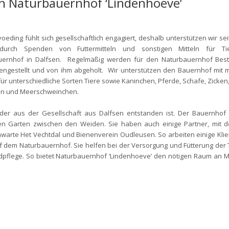
on Naturbauernhof ‘Lindenhoeve’
voeding fühlt sich gesellschaftlich engagiert, deshalb unterstützen wir sei
durch Spenden von Futtermitteln und sonstigen Mitteln für T
uernhof in Dalfsen. Regelmäßig werden für den Naturbauernhof Best
ngestellt und von ihm abgeholt. Wir unterstützen den Bauernhof mit 
 für unterschiedliche Sorten Tiere sowie Kaninchen, Pferde, Schafe, Zicken,
n und Meerschweinchen.
der aus der Gesellschaft aus Dalfsen entstanden ist. Der Bauernhof 
n Garten zwischen den Weiden. Sie haben auch einige Partner, mit d
nwarte Het Vechtdal und Bienenverein Oudleusen. So arbeiten einige Kli
f dem Naturbauernhof. Sie helfen bei der Versorgung und Fütterung der T
dpflege. So bietet Naturbauernhof ‘Lindenhoeve’ den nötigen Raum an