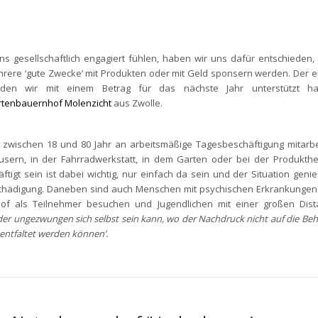
ns gesellschaftlich engagiert fühlen, haben wir uns dafür entschieden,
rere ‘gute Zwecke’ mit Produkten oder mit Geld sponsern werden. Der e
den wir mit einem Betrag für das nächste Jahr unterstützt ha
rtenbauernhof Molenzicht
aus Zwolle.
n zwischen 18 und 80 Jahr an arbeitsmäßige Tagesbeschäftigung mitarbe
sern, in der Fahrradwerkstatt, in dem Garten oder bei der Produkthe
tigt sein ist dabei wichtig, nur einfach da sein und der Situation geni
hädigung. Daneben sind auch Menschen mit psychischen Erkrankungen 
hof als Teilnehmer besuchen und Jugendlichen mit einer großen Dis
jeder ungezwungen sich selbst sein kann, wo der Nachdruck nicht auf die Be
entfaltet werden können’.