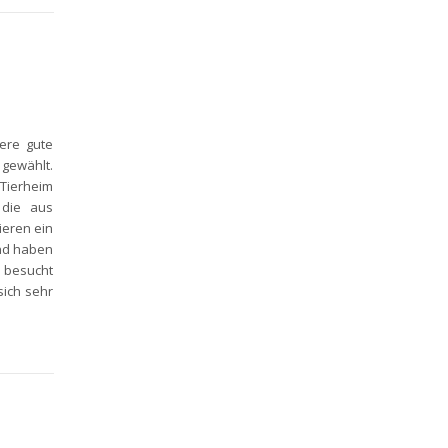
ere gute
gewählt.
Tierheim
 die aus
ieren ein
nd haben
n besucht
sich sehr