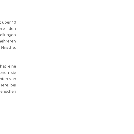
t über 10
iere den
ellungen
mehreren
 Hirsche,
hat eine
enen sie
enten von
iere, bei
 Menschen