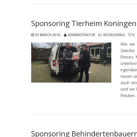
Sponsoring Tierheim Koningen
29 MARCH 2016
ADMINISTRATOR
SPONSORING
0
Wie wir
Zwecke 
Dieses 
unterbr
irgendei
neues un
auch ein
und wir
freuten.
Sponsoring Behindertenbauern