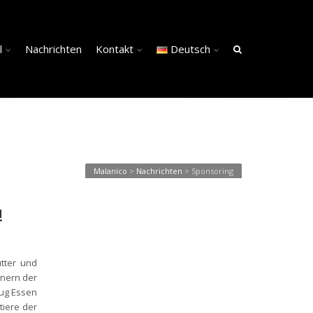
l
Nachrichten
Kontakt
Deutsch
Malanico
>
Nachrichten
>
Sponsoring
!
tter und
hnern der
nug Essen
tiere der