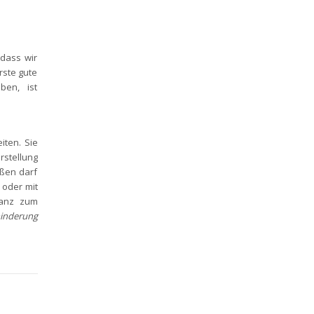
 dass wir
rste gute
ben, ist
iten. Sie
rstellung
eßen darf
oder mit
tanz zum
hinderung