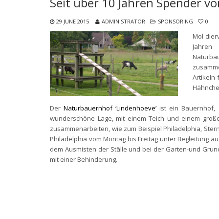
Seit über 10 Jahren Spender v
29 JUNE 2015
ADMINISTRATOR
SPONSORING
0
Mol dier
Jahren 
Naturba
zusamme
Artikeln
Hähnche
Der
Naturbauernhof ‘Lindenhoeve’
ist ein Bauernhof, 
wunderschöne Lage, mit einem Teich und einem große
zusammenarbeiten, wie zum Beispiel Philadelphia, Ster
Philadelphia vom Montag bis Freitag unter Begleitung au
dem Ausmisten der Ställe und bei der Garten-und Grun
mit einer Behinderung.