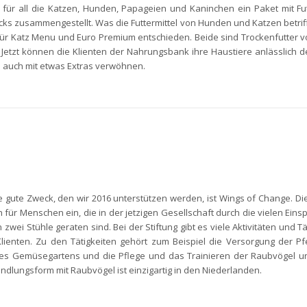
; für all die Katzen, Hunden, Papageien und Kaninchen ein Paket mit Fut
ks zusammengestellt. Was die Futtermittel von Hunden und Katzen betrif
für Katz Menu und Euro Premium entschieden. Beide sind Trockenfutter 
. Jetzt können die Klienten der Nahrungsbank ihre Haustiere anlässlich 
e auch mit etwas Extras verwöhnen.
te gute Zweck, den wir 2016 unterstützen werden, ist Wings of Change. Die
ch für Menschen ein, die in der jetzigen Gesellschaft durch die vielen Ein
 zwei Stühle geraten sind. Bei der Stiftung gibt es viele Aktivitäten und Tä
Klienten. Zu den Tätigkeiten gehört zum Beispiel die Versorgung der Pf
es Gemüsegartens und die Pflege und das Trainieren der Raubvögel un
ndlungsform mit Raubvögel ist einzigartig in den Niederlanden.