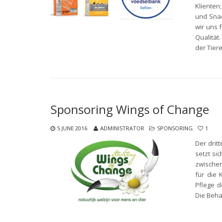
Klienten
und Snac
wir uns 
Qualität
der Tier
Sponsoring Wings of Change
5 JUNE 2016
ADMINISTRATOR
SPONSORING
1
Der drit
setzt si
zwischen
für die 
Pflege d
Die Beha