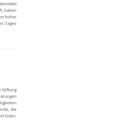
termittel
ft, haben
von hoher
des Tages
 Stiftung
sparungen
tigkeiten
erde, die
d Eulen.