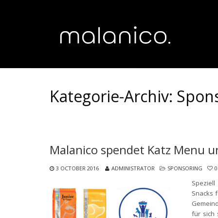
Kategorie-Archiv: Spon
Malanico spendet Katz Menu u
3 OCTOBER 2016
ADMINISTRATOR
SPONSORING
0
Speziel
Snacks f
Gemeinde
für sich