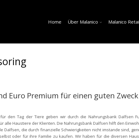
Home
Über Malanico
Malanico Retai
soring
nd Euro Premium für einen guten Zweck
l für den Tag der Tiere geben wir durch die Nahrungsbank Dalfsen Fu
ür alle Haustiere der Klienten. Die Nahrungsbank Dalfsen hilft den Einwo
 Dalfsen, die durch finanzielle Schwierigkeiten nicht imstande sind, ge
 selbst oder für ihre Familie zu kaufen. Wir haben für die diversen Haus