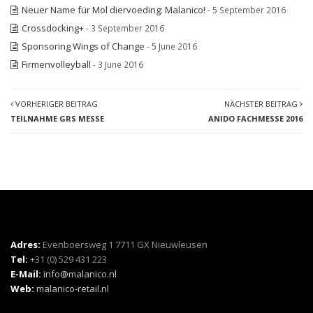
Neuer Name für Mol diervoeding: Malanico!
- 5 September 2016
Crossdocking+
- 3 September 2016
Sponsoring Wings of Change
- 5 June 2016
Firmenvolleyball
- 3 June 2016
VORHERIGER BEITRAG
NÄCHSTER BEITRAG
TEILNAHME GRS MESSE
ANIDO FACHMESSE 2016
Adres:
Evenboersweg 1 7711 GX Nieuwleusen
Tel:
+31 (0) 529 431 223
E-Mail:
info@malanico.nl
Web:
malanico-retail.nl